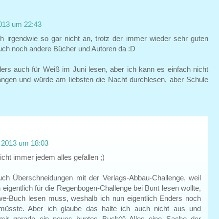
013 um 22:43
h irgendwie so gar nicht an, trotz der immer wieder sehr guten
auch noch andere Bücher und Autoren da :D
ers auch für Weiß im Juni lesen, aber ich kann es einfach nicht
ngen und würde am liebsten die Nacht durchlesen, aber Schule
 2013 um 18:03
icht immer jedem alles gefallen ;)
auch Überschneidungen mit der Verlags-Abbau-Challenge, weil
 eigentlich für die Regenbogen-Challenge bei Bunt lesen wollte,
we-Buch lesen muss, weshalb ich nun eigentlich Enders noch
 müsste. Aber ich glaube das halte ich auch nicht aus und
mir gerade ein neues buntes Buch^^ Alles eine Sache der