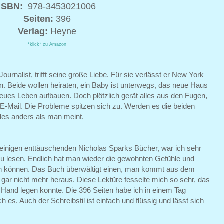
ISBN:
978-3453021006
Seiten:
396
Verlag:
Heyne
*klick* zu Amazon
urnalist, trifft seine große Liebe. Für sie verlässt er New York
n. Beide wollen heiraten, ein Baby ist unterwegs, das neue Haus
neues Leben aufbauen. Doch plötzlich gerät alles aus den Fugen,
E-Mail. Die Probleme spitzen sich zu. Werden es die beiden
es anders als man meint.
 einigen enttäuschenden Nicholas Sparks Bücher, war ich sehr
s zu lesen. Endlich hat man wieder die gewohnten Gefühle und
n können. Das Buch überwältigt einen, man kommt aus dem
gar nicht mehr heraus. Diese Lektüre fesselte mich so sehr, das
 Hand legen konnte. Die 396 Seiten habe ich in einem Tag
h es. Auch der Schreibstil ist einfach und flüssig und lässt sich