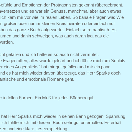
Gefühle und Emotionen der Protagonisten gekonnt rübergebracht.
neinversetzen und es war ein Genuss, manchmal aber auch etwas
. Ich kam mir vor wie im realen Leben. So banale Fragen wie: Wie
im großen oder nur im kleinen Kreis heiraten oder einfach nur
.haben das ganze Buch aufgewertet. Einfach so romantisch. Es
räumen und dahin schwelgen, was auch daran lag, das die
wurden.
cht gefallen und ich hätte es so auch nicht vermutet.
ne Fragen offen, alles wurde geklärt und ich fühlte mich am Schluß
 eines Augenblicks“ hat mir gut gefallen und mir ein paar
nd es hat mich wieder davon überzeugt, das Herr Sparks doch
mantische und emotionale Romane geht.
 in tollen Farben. Ein Muß für jedes Bücherregal.
 hat Herr Sparks mich wieder in seinen Bann gezogen. Spannung
ich fühlte mich mit diesem Buch sehr gut unterhalten. Es erhält
zen und eine klare Leseempfehlung.